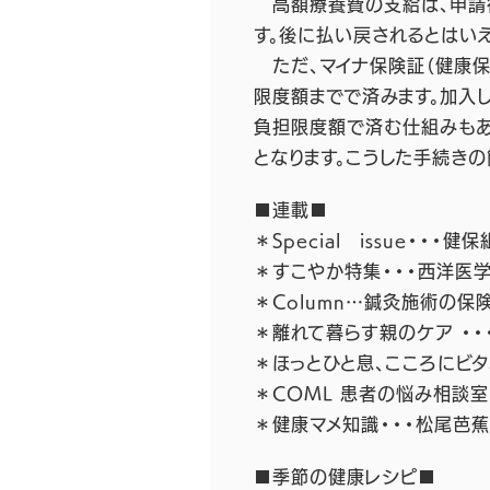
高額療養費の支給は、申請後
す。後に払い戻されるとはい
ただ、マイナ保険証（健康保
限度額までで済みます。加入
負担限度額で済む仕組みもあ
となります。こうした手続き
■連載■
＊Special issue・
＊すこやか特集・・・西洋医
＊Column…鍼灸施術の保
＊離れて暮らす親のケア ・・
＊ほっとひと息、こころにビタ
＊COML 患者の悩み相談
＊健康マメ知識・・・松尾芭
■季節の健康レシピ■