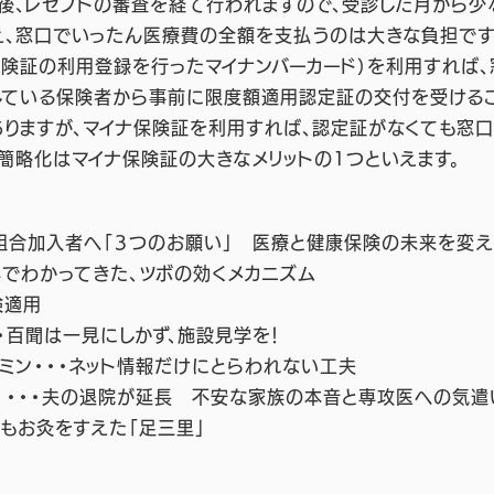
、レセプトの審査を経て行われますので、受診した月から少
え、窓口でいったん医療費の全額を支払うのは大きな負担です
険証の利用登録を行ったマイナンバーカード）を利用すれば
している保険者から事前に限度額適用認定証の交付を受ける
りますが、マイナ保険証を利用すれば、認定証がなくても窓
の簡略化はマイナ保険証の大きなメリットの1つといえます。
・・健保組合加入者へ「３つのお願い」 医療と健康保険の未来を変
学でわかってきた、ツボの効くメカニズム
険適用
・百聞は一見にしかず、施設見学を！
ミン・・・ネット情報だけにとらわれない工夫
室 ・・・夫の退院が延長 不安な家族の本音と専攻医への気遣
蕉もお灸をすえた「足三里」