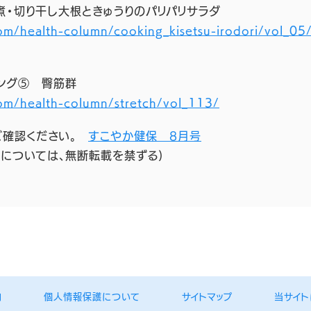
煮・切り干し大根ときゅうりのパリパリサラダ
om/health-column/cooking_kisetsu-irodori/vol_05
ング⑤ 臀筋群
om/health-column/stretch/vol_113/
ご確認ください。
すこやか健保 8月号
タについては、無断転載を禁ずる)
内
個人情報保護について
サイトマップ
当サイト