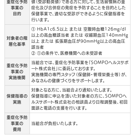
重症化予防
値（受診勧奨値）である方に対して、生活習慣病の重
事業の
症化及び合併症の発症を予防することを目的とした
目的
保健事業で、適切な受診ができるように保健指導を
行います。
① HbA1c6.5以上 または 空腹時血糖126mg/dl
以上の高血糖該当者 または 収縮期血圧140mmHg
対象者の階
以上 または 拡張期血圧が90mmHg以上の高血圧
層化基準
該当者
② ①の条件で、医療機関への未受診者
当組合では、重症化予防事業を「SOMPOヘルスサポ
重症化予防
ート株式会社」に委託しております。
事業の
実施機関の専門スタッフ（保健師・管理栄養士等）が、
実施機関
みなさんの健康づくりをサポートします。
対象となる方に、当組合より通知いたします。
保健指導の
保健指導に申込を頂いた対象者の方に、SOMPOヘ
実施
ルスサポート株式会社の相談員より日程調整後、初回
面談と電話の支援を行います。
重症化予防
事業の
当組合が負担いたします。
費用