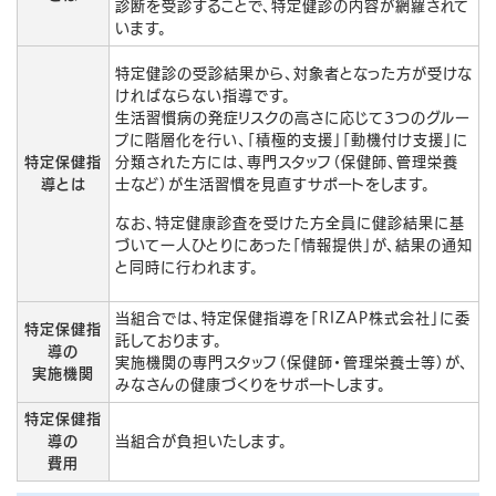
診断を受診することで、特定健診の内容が網羅されて
います。
特定健診の受診結果から、対象者となった方が受けな
ければならない指導です。
生活習慣病の発症リスクの高さに応じて3つのグルー
プに階層化を行い、「積極的支援」「動機付け支援」に
分類された方には、専門スタッフ（保健師、管理栄養
特定保健指
士など）が生活習慣を見直すサポートをします。
導とは
なお、特定健康診査を受けた方全員に健診結果に基
づいて一人ひとりにあった「情報提供」が、結果の通知
と同時に行われます。
当組合では、特定保健指導を「RIZAP株式会社」に委
特定保健指
託しております。
導の
実施機関の専門スタッフ（保健師・管理栄養士等）が、
実施機関
みなさんの健康づくりをサポートします。
特定保健指
導の
当組合が負担いたします。
費用