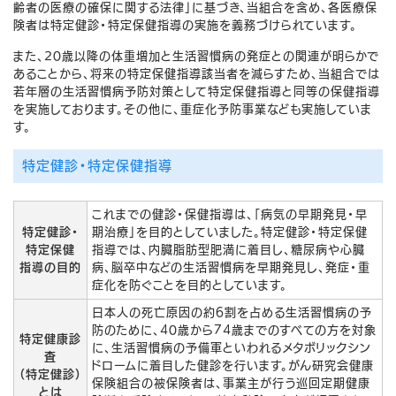
齢者の医療の確保に関する法律」に基づき、当組合を含め、各医療保
険者は特定健診・特定保健指導の実施を義務づけられています。
また、20歳以降の体重増加と生活習慣病の発症との関連が明らかで
あることから、将来の特定保健指導該当者を減らすため、当組合では
若年層の生活習慣病予防対策として特定保健指導と同等の保健指導
を実施しております。その他に、重症化予防事業なども実施していま
す。
特定健診・特定保健指導
これまでの健診・保健指導は、「病気の早期発見・早
特定健診・
期治療」を目的としていました。特定健診・特定保健
特定保健
指導では、内臓脂肪型肥満に着目し、糖尿病や心臓
指導の目的
病、脳卒中などの生活習慣病を早期発見し、発症・重
症化を防ぐことを目的としています。
日本人の死亡原因の約6割を占める生活習慣病の予
防のために、40歳から74歳までのすべての方を対象
特定健康診
に、生活習慣病の予備軍といわれるメタボリックシン
査
ドロームに着目した健診を行います。がん研究会健康
（特定健診）
保険組合の被保険者は、事業主が行う巡回定期健康
とは