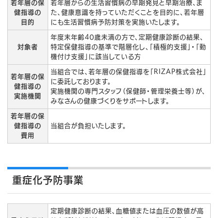
若年層の保
若年層からの生活習慣病の早期発見と早期治療、ま
健指導の
た、健康意識を持っていただくことを目的に、若年層
目的
にも生活習慣病予防対策を実施いたします。
年度末年齢40歳未満の方で、定期健康診断の結果、
対象者
特定保健指導の基準で階層化し、「積極的支援」・「動
機付け支援」に該当している方
当組合では、若年層の保健指導を「RIZAP株式会社」
若年層の保
に委託しております。
健指導の
実施機関の専門スタッフ（保健師・管理栄養士等）が、
実施機関
みなさんの健康づくりをサポートします。
若年層の保
健指導の
当組合が負担いたします。
費用
重症化予防事業
定期健康診断の結果、血糖値または血圧の数値が高