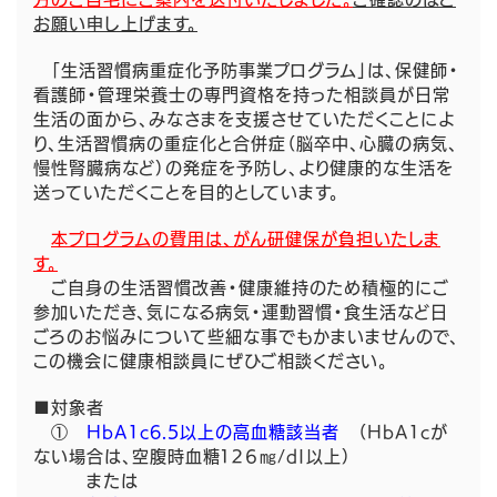
お願い申し上げます。
「生活習慣病重症化予防事業プログラム」は、保健師・
看護師・管理栄養士の専門資格を持った相談員が日常
生活の面から、みなさまを支援させていただくことによ
り、生活習慣病の重症化と合併症（脳卒中、心臓の病気、
慢性腎臓病など）の発症を予防し、より健康的な生活を
送っていただくことを目的としています。
本プログラムの費用は、がん研健保が負担いたしま
す。
ご自身の生活習慣改善・健康維持のため積極的にご
参加いただき、気になる病気・運動習慣・食生活など日
ごろのお悩みについて些細な事でもかまいませんので、
この機会に健康相談員にぜひご相談ください。
■対象者
①
HbA1c6.5以上の高血糖該当者
（HbA1cが
ない場合は、空腹時血糖１２６㎎/dｌ以上）
または