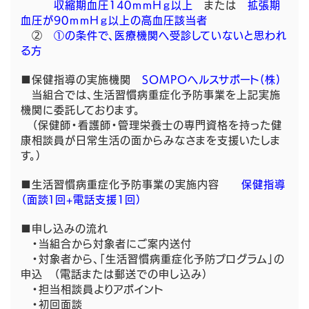
収縮期血圧140ｍｍＨｇ以上
または
拡張期
血圧が90ｍｍＨｇ以上の高血圧該当者
②
①の条件で、医療機関へ受診していないと思われ
る方
■保健指導の実施機関
SOMPOヘルスサポート(株)
当組合では、生活習慣病重症化予防事業を上記実施
機関に委託しております。
（保健師・看護師・管理栄養士の専門資格を持った健
康相談員が日常生活の面からみなさまを支援いたしま
す。）
■生活習慣病重症化予防事業の実施内容
保健指導
（面談１回+電話支援1回）
■申し込みの流れ
・当組合から対象者にご案内送付
・対象者から、「生活習慣病重症化予防プログラム」の
申込 （電話または郵送での申し込み）
・担当相談員よりアポイント
・初回面談