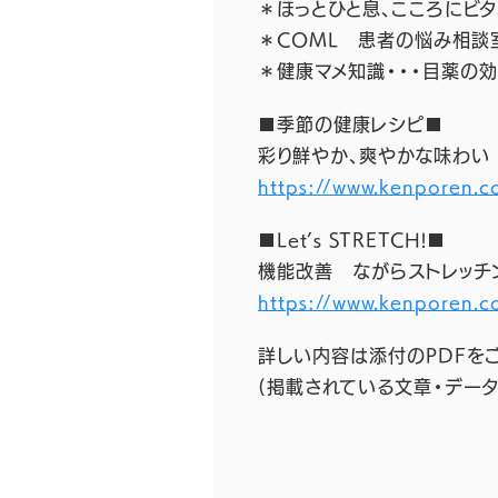
＊ほっとひと息、こころにビタ
＊COML 患者の悩み相談
＊健康マメ知識・・・目薬の
■季節の健康レシピ■
彩り鮮やか、爽やかな味わい
https://www.kenporen.c
■Let’s STRETCH!■
機能改善 ながらストレッチ
https://www.kenporen.c
詳しい内容は添付のPDFを
(掲載されている文章・デー