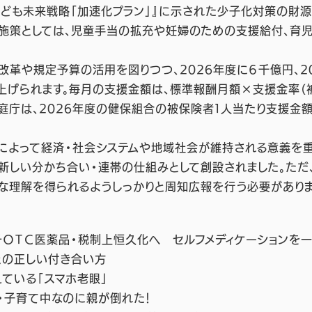
ども未来戦略「加速化プラン」』に示された少子化対策の財源
施策としては、児童手当の拡充や妊婦のための支援給付、育児
革や規定予算の活用を図りつつ、2026年度に６千億円、20
上げられます。毎月の支援金額は、標準報酬月額×支援金率
家庭庁は、2026年度の健保組合の被保険者１人当たり支援金
よって経済・社会システムや地域社会が維持される意義を重
新しい分かち合い・連帯の仕組みとして創設されました。ただ
な理解を得られるようしっかりと周知広報を行う必要がありま
・スイッチＯＴＣ医薬品・税制上恒久化へ セルフメディケーションを
との正しい付き合い方
えている「スマホ老眼」
・子育て中なのに親が倒れた！