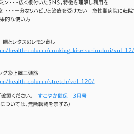
ミン・・・広く根付いたＳＮＳ。特徴を理解し利用を
室 ・・・十分なリハビリと治療を受けたい 急性期病院に転院
効果的な使い方
 鯛とレタスのレモン蒸し
om/health-column/cooking_kisetsu-irodori/vol_12
ング⑫上腕三頭筋
om/health-column/stretch/vol_120/
ご確認ください。
すこやか健保 3月号
タについては、無断転載を禁ずる)